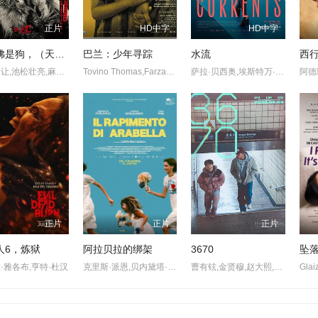
正片
HD中字
HD中字
奥莉佛是狗，（天哪！！）这家伙电影版
巴兰：少年寻踪
水流
西
小田切让,池松壮亮,麻生久美子
Tovino Thomas,Farzana Palathingal,Abhiram Radhakrishnan
萨拉·贝西奥,埃斯特万·比利亚尔迪,雅兹明·卡巴洛,艾玛·法约·杜阿尔特
正片
正片
正片
人6，炼狱
阿拉贝拉的绑架
3670
坠
·雅各布,亨特·杜汉
克里斯·派恩,贝内黛塔·波尔卡罗利,Lucrezia Guglielmino,米卢廷·达普切维奇
曹有铉,金贤穆,赵大熙,林智亨