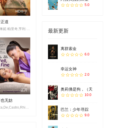
5.0
HD中字
行正道
阿德琳妮·帕里奇,亨利·托马斯,席亚拉·博拉沃,奥黛塔·安纳布尔
最新更新
离群索金
6.0
幸运女神
2.0
奥莉佛是狗，（天
正片
10.0
落也无妨
Glaiza,De,Castro,Rhian,Ramos
巴兰：少年寻踪
9.0