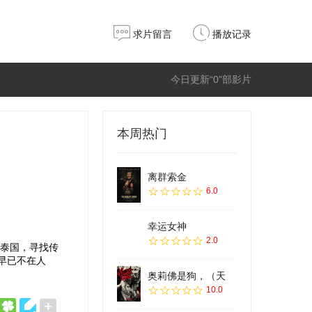
求片留言
播放记录
今日更新“0”部影片
本周热门
离群索金
6.0
幸运女神
2.0
泰国，寻找传
早已不在人
奥莉佛是狗，（天
10.0