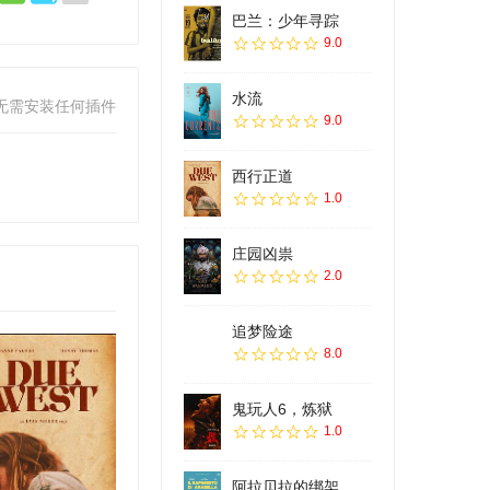
巴兰：少年寻踪
9.0
水流
无需安装任何插件
9.0
西行正道
1.0
庄园凶祟
2.0
追梦险途
8.0
鬼玩人6，炼狱
1.0
阿拉贝拉的绑架