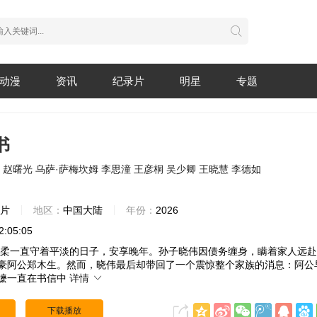
动漫
资讯
纪录片
明星
专题
书
赵曙光
乌萨·萨梅坎姆
李思潼
王彦桐
吴少卿
王晓慧
李德如
情片
地区：
中国大陆
年份：
2026
2:05:05
柔一直守着平淡的日子，安享晚年。孙子晓伟因债务缠身，瞒着家人远赴
豪阿公郑木生。然而，晓伟最后却带回了一个震惊整个家族的消息：阿公
嬷一直在书信中
详情
下载播放