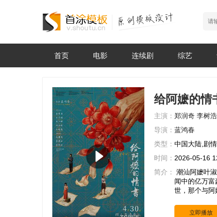
首页
电影
连续剧
综艺
给阿嬷的情
主演：
郑润奇
李树浩
导演：
蓝鸿春
类型：
中国大陆,剧
时间：
2026-05-16 1
简介：
潮汕阿嬷叶淑
闻中的亿万富
世，那个与阿
立即播放