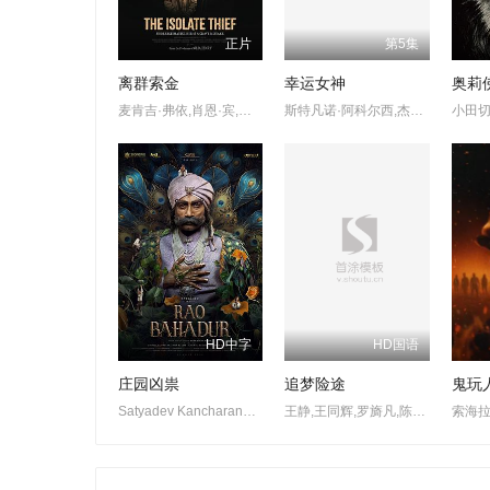
正片
第5集
离群索金
幸运女神
麦肯吉·弗依,肖恩·宾,奥德娅·拉什
斯特凡诺·阿科尔西,杰丝敏·特丽卡,爱德华多·莱奥
HD中字
HD国语
庄园凶祟
追梦险途
鬼玩
Satyadev Kancharana,Deepa Thomas,Anand Bharathi
王静,王同辉,罗旖凡,陈奕好,张云馨,孙洪涛,叮当
索海拉