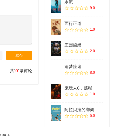
水流
9.0
西行正道
1.0
庄园凶祟
2.0
追梦险途
共“
0
”条评论
8.0
鬼玩人6，炼狱
1.0
阿拉贝拉的绑架
5.0